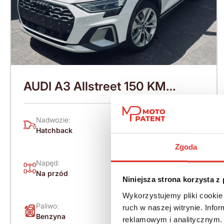
AUDI A3 Allstreet 150 KM
(2026)
Nadwozie:
Rok produkcji:
Hatchback
2026
Zgoda
Napęd:
Skrzynia:
Na przód
Automatyczna
Niniejsza strona korzysta z
Wykorzystujemy pliki cookie 
Paliwo:
Moc (KM):
ruch w naszej witrynie. Inf
Benzyna
150
reklamowym i analitycznym. 