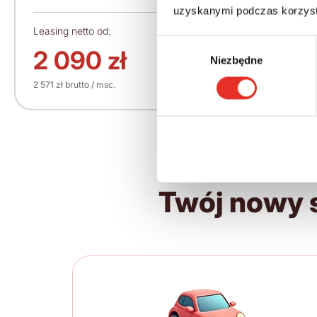
uzyskanymi podczas korzysta
Leasing netto od:
Cena brutto:
Wybór
164 600 zł
2 090 zł
Niezbędne
zgody
2 571 zł brutto / msc.
Twój nowy 