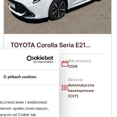
TOYOTA Corolla Seria E21
(2019-) (2026)
Nadwozie:
Rok produkcji:
Sedan / Limuzyna
2026
O plikach cookies
Skrzynia:
Napęd:
Automatyczna
Na przód
bezstopniowa
(CVT)
ołecznościowe i analizować
artnerom społecznościowym,
Paliwo:
anymi od Ciebie lub
Benzyna