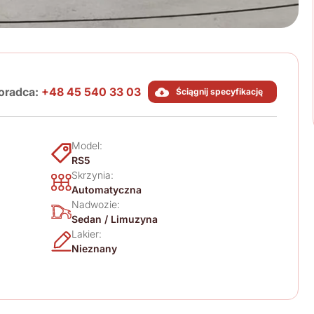
oradca:
+48 45 540 33 03
Ściągnij specyfikację
Model:
RS5
Skrzynia:
Automatyczna
Nadwozie:
Sedan / Limuzyna
Lakier:
Nieznany