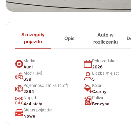
Szczegóły
Auto w
Opis
D
pojazdu
rozliczeniu
Marka:
Rok produkcji:
Audi
2026
Moc (KM):
Liczba miejsc:
639
5
Pojemność silnika (cm³):
Kolor:
2894
Czarny
Napęd:
Paliwo:
4x4 stały
Benzyna
Status pojazdu:
Nowe