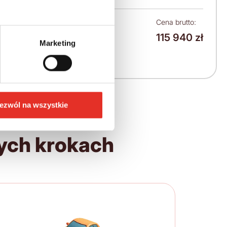
Leasing netto od:
Cena brutto:
115 940 zł
1 472 zł
Marketing
1 811 zł brutto / msc.
ezwól na wszystkie
ych krokach