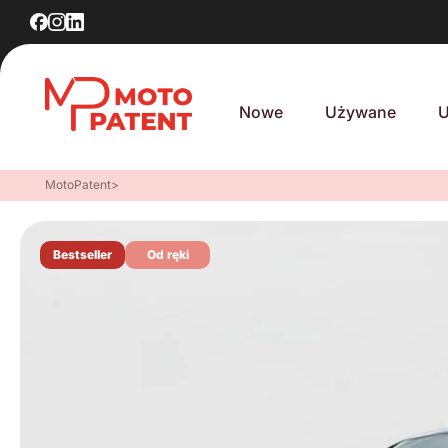
Nowe
Używane
U
MotoPatent
>
Bestseller
Od ręki