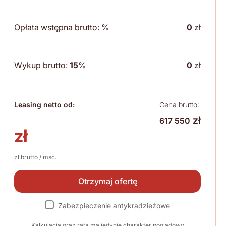
Opłata wstępna brutto:
%
0
zł
Wykup brutto:
15
%
0
zł
Leasing netto od:
Cena brutto:
zł
617 550
zł
zł brutto / msc.
Otrzymaj ofertę
Zabezpieczenie antykradzieżowe
Kalkulacja oraz rata ma jedynie charakter poglądowy