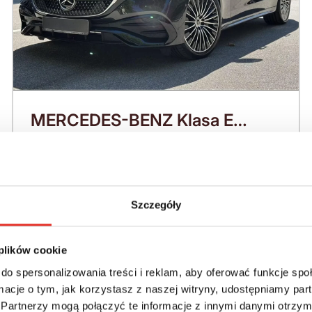
MERCEDES-BENZ Klasa E
W214 (2023-) 220 KM (2026)
Nadwozie:
Rok produkcji:
Sedan / Limuzyna
2026
Szczegóły
Napęd:
Skrzynia:
4x4 stały
Automatyczna
 plików cookie
do spersonalizowania treści i reklam, aby oferować funkcje sp
Paliwo:
Moc (KM):
ormacje o tym, jak korzystasz z naszej witryny, udostępniamy p
Diesel
220
Partnerzy mogą połączyć te informacje z innymi danymi otrzym