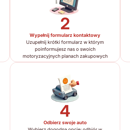
2
Wypełnij formularz kontaktowy
Uzupełnij krótki formularz w którym
poinformujesz nas o swoich
motoryzacyjnych planach zakupowych
4
Odbierz swoje auto
Wybierz dogodną opcję: odbiór w