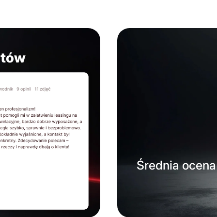
ntów
Średnia ocena 