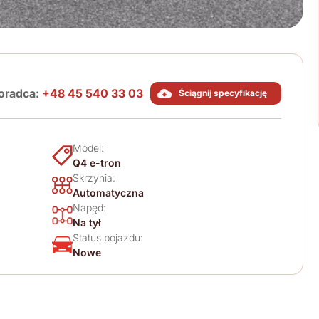
oradca:
+48 45 540 33 03
Ściągnij specyfikację
Model:
Q4 e-tron
Skrzynia:
Automatyczna
Napęd:
Na tył
Status pojazdu:
Nowe