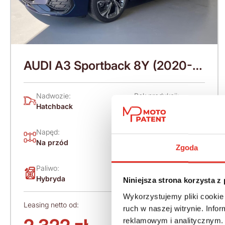
AUDI A3 Sportback 8Y (2020-)
272 KM (2026)
Nadwozie:
Rok produkcji:
Hatchback
2026
Napęd:
Skrzynia:
Na przód
Automatyczna
Zgoda
Paliwo:
Moc (KM):
Hybryda
272
Niniejsza strona korzysta z
Wykorzystujemy pliki cookie 
Leasing netto od:
Cena brutto:
ruch w naszej witrynie. Inf
182 900 zł
reklamowym i analitycznym. 