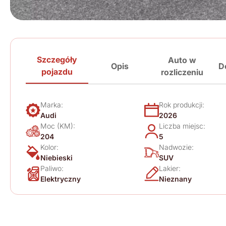
Szczegóły
Auto w
Opis
D
pojazdu
rozliczeniu
Marka:
Rok produkcji:
Audi
2026
Moc (KM):
Liczba miejsc:
204
5
Kolor:
Nadwozie:
Niebieski
SUV
Paliwo:
Lakier:
Elektryczny
Nieznany