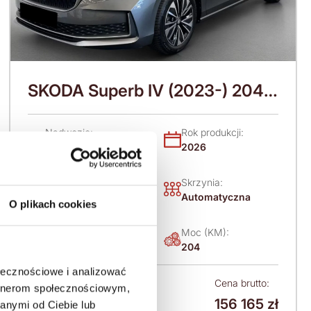
SKODA Superb IV (2023-) 204
KM (2026)
Nadwozie:
Rok produkcji:
Kombi
2026
Napęd:
Skrzynia:
Na przód
Automatyczna
O plikach cookies
Paliwo:
Moc (KM):
Benzyna
204
ołecznościowe i analizować
Leasing netto od:
Cena brutto:
artnerom społecznościowym,
156 165 zł
anymi od Ciebie lub