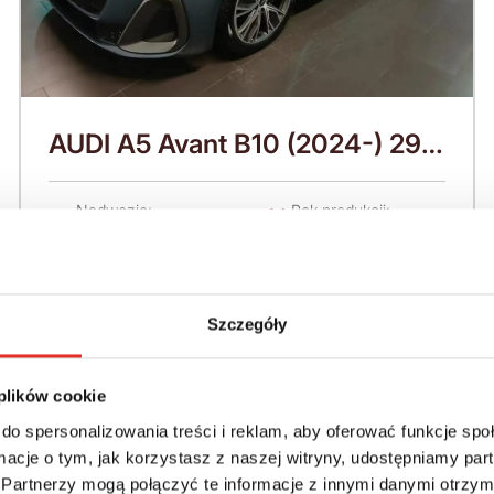
AUDI A5 Avant B10 (2024-) 299
KM (2026)
Nadwozie:
Rok produkcji:
Hatchback
2026
Napęd:
Skrzynia:
4x4 stały
Automatyczna
Szczegóły
Paliwo:
Moc (KM):
Hybryda
299
 plików cookie
do spersonalizowania treści i reklam, aby oferować funkcje sp
Leasing netto od:
Cena brutto:
ormacje o tym, jak korzystasz z naszej witryny, udostępniamy p
266 600 zł
Partnerzy mogą połączyć te informacje z innymi danymi otrzym