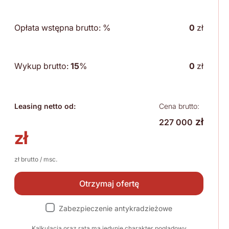
Opłata wstępna brutto:
%
0
zł
Wykup brutto:
15
%
0
zł
Leasing netto od:
Cena brutto:
zł
227 000
zł
zł brutto / msc.
Otrzymaj ofertę
Zabezpieczenie antykradzieżowe
Kalkulacja oraz rata ma jedynie charakter poglądowy