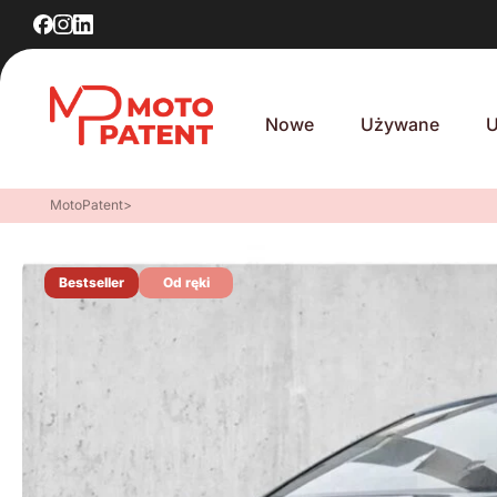
Nowe
Używane
U
MotoPatent
>
Bestseller
Od ręki