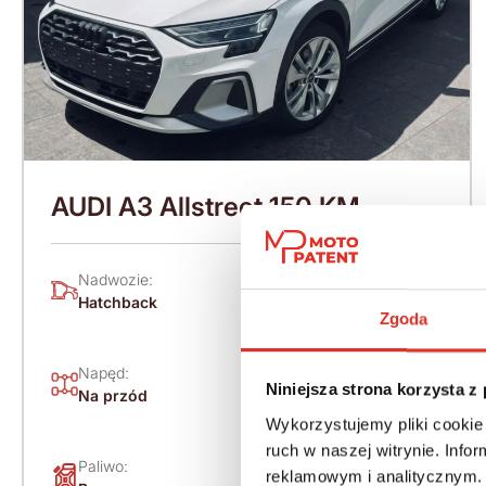
AUDI A3 Allstreet 150 KM
(2026)
Nadwozie:
Rok produkcji:
Hatchback
2026
Zgoda
Napęd:
Skrzynia:
Niniejsza strona korzysta z
Na przód
Automatyczna
Wykorzystujemy pliki cookie 
ruch w naszej witrynie. Inf
Paliwo:
Moc (KM):
reklamowym i analitycznym. 