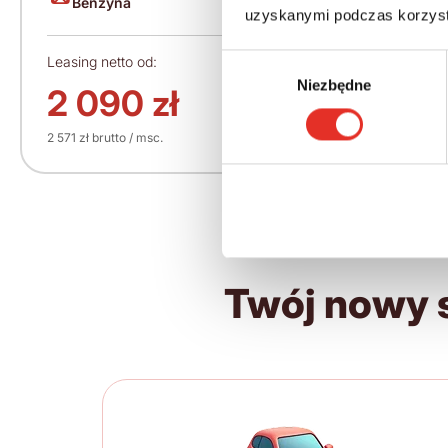
Benzyna
150
uzyskanymi podczas korzysta
Leasing netto od:
Cena brutto:
Wybór
Niezbędne
zgody
164 600 zł
2 090 zł
2 571 zł brutto / msc.
Twój nowy 