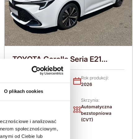
TOYOTA Corolla Seria E21
(2019-) (2026)
Nadwozie:
Rok produkcji:
Sedan / Limuzyna
2026
O plikach cookies
Skrzynia:
Napęd:
Automatyczna
Na przód
bezstopniowa
(CVT)
ołecznościowe i analizować
artnerom społecznościowym,
Paliwo:
anymi od Ciebie lub