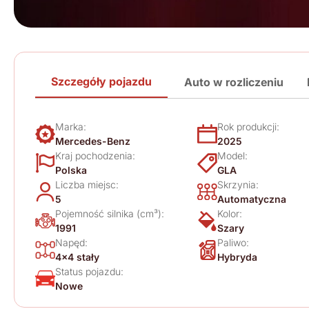
Szczegóły pojazdu
Auto w rozliczeniu
Marka:
Rok produkcji:
Mercedes-Benz
2025
Kraj pochodzenia:
Model:
Polska
GLA
Liczba miejsc:
Skrzynia:
5
Automatyczna
Pojemność silnika (cm³):
Kolor:
1991
Szary
Napęd:
Paliwo:
4x4 stały
Hybryda
Status pojazdu:
Nowe