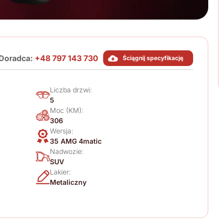
Doradca:
+48 797 143 730
Ściągnij specyfikację
Liczba drzwi:
5
Moc (KM):
306
Wersja:
35 AMG 4matic
Nadwozie:
SUV
Lakier:
Metaliczny