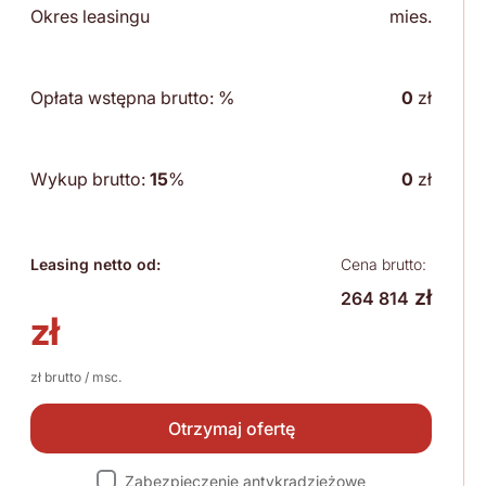
Okres leasingu
mies.
Opłata wstępna brutto:
%
0
zł
Wykup brutto:
15
%
0
zł
Leasing netto od:
Cena brutto:
zł
264 814
zł
zł brutto / msc.
Otrzymaj ofertę
Zabezpieczenie antykradzieżowe