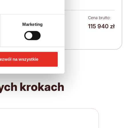
Benzyna
Leasing netto od:
Cena brutto:
Marketing
115 940 zł
1 472 zł
1 811 zł brutto / msc.
ezwól na wszystkie
ych krokach