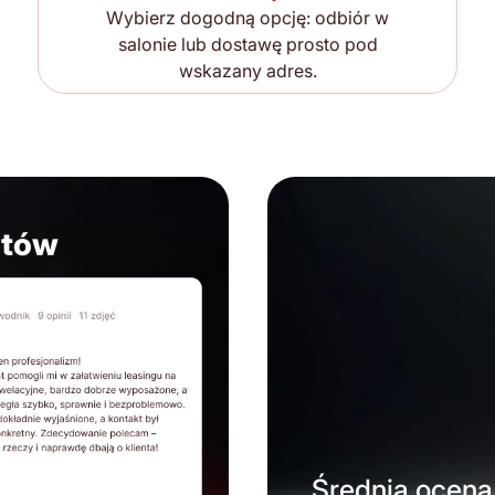
Wybierz dogodną opcję: odbiór w
salonie lub dostawę prosto pod
wskazany adres.
ntów
Średnia ocena 