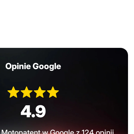
Opinie Google
4.9
Motopatent w Google z 124 opinii.