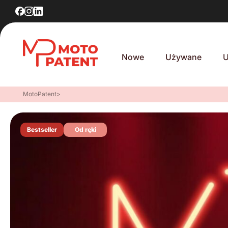
Nowe
Używane
U
MotoPatent
>
Bestseller
Od ręki