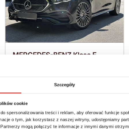
MERCEDES-BENZ Klasa E
W214 (2023-) 220 KM (2026)
Nadwozie:
Rok produkcji:
Sedan / Limuzyna
2026
Szczegóły
Napęd:
Skrzynia:
 plików cookie
4x4 stały
Automatyczna
do spersonalizowania treści i reklam, aby oferować funkcje sp
ormacje o tym, jak korzystasz z naszej witryny, udostępniamy p
Paliwo:
Moc (KM):
Partnerzy mogą połączyć te informacje z innymi danymi otrzym