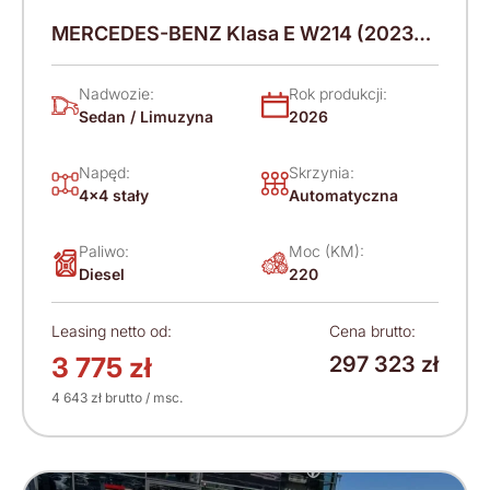
MERCEDES-BENZ Klasa E W214 (2023-)
220 KM (2026)
Nadwozie:
Rok produkcji:
Sedan / Limuzyna
2026
Napęd:
Skrzynia:
4x4 stały
Automatyczna
Paliwo:
Moc (KM):
Diesel
220
Leasing netto od:
Cena brutto:
3 775 zł
297 323 zł
4 643 zł brutto / msc.