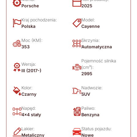
Porsche
2025
Kraj pochodzenia:
Model:
Polska
Cayenne
Moc (KM):
Skrzynia:
353
Automatyczna
Pojemność silnika
Wersja:
(cm³):
III (2017-)
2995
Kolor:
Nadwozie:
Czarny
SUV
Napęd:
Paliwo:
4x4 stały
Benzyna
Lakier:
Status pojazdu:
Metaliczny
Nowe