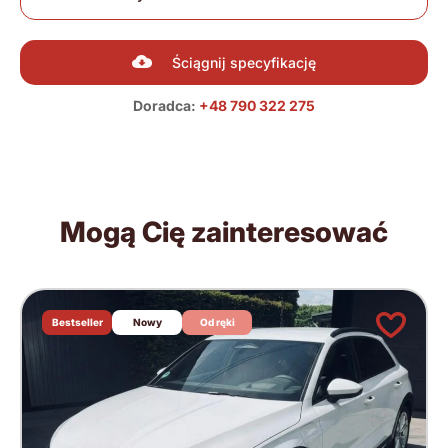
Ściągnij specyfikację
Doradca:
+48 790 322 275
Mogą Cię zainteresować
Bestseller
Nowy
Od ręki