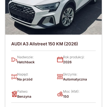
AUDI A3 Allstreet 150 KM (2026)
Nadwozie:
Rok produkcji:
Hatchback
2026
Napęd:
Skrzynia:
Na przód
Automatyczna
Paliwo:
Moc (KM):
Benzyna
150