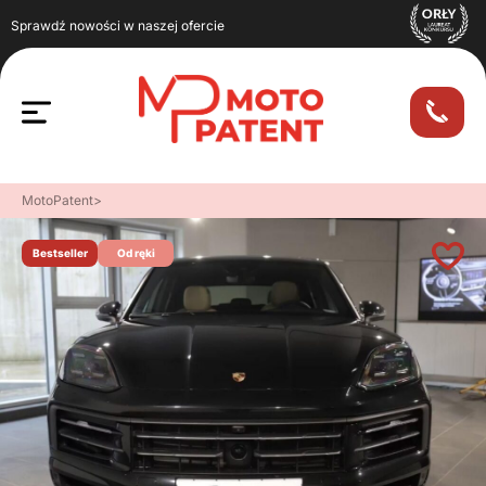
Sprawdź nowości w naszej ofercie
MotoPatent
>
Bestseller
Od ręki