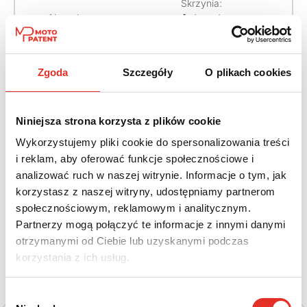
Skrzynia:
Napęd:
Automatyczna
Na przód
bezstopniowa
(CVT)
Zgoda
Szczegóły
O plikach cookies
Paliwo:
Benzyna
Niniejsza strona korzysta z plików cookie
Leasing netto od:
Cena brutto:
Wykorzystujemy pliki cookie do spersonalizowania treści
1 472 zł
115 940 zł
i reklam, aby oferować funkcje społecznościowe i
1 811 zł brutto / msc.
analizować ruch w naszej witrynie. Informacje o tym, jak
korzystasz z naszej witryny, udostępniamy partnerom
społecznościowym, reklamowym i analitycznym.
Partnerzy mogą połączyć te informacje z innymi danymi
Twój nowy samochód w kilku
otrzymanymi od Ciebie lub uzyskanymi podczas
korzystania z ich usług.
prostych krokach
Wybór