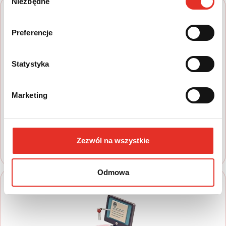
Niezbędne
zgody
Preferencje
Statystyka
1
Marketing
Wyszukaj auto
Zapoznaj się z nasza ofertą, aby wybrać
model, który najbardziej spełnia Twoje
oczekiwania
Zezwól na wszystkie
Odmowa