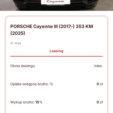
PORSCHE Cayenne III (2017-) 353 KM
(2025)
ID: 10144
Leasing
Okres leasingu
mies.
Opłata wstępna brutto:
%
0
zł
Wykup brutto:
15
%
0
zł