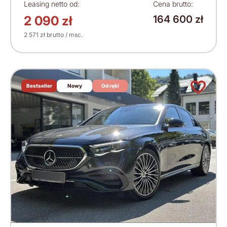
Leasing netto od:
Cena brutto:
2 090 zł
164 600 zł
2 571 zł brutto / msc.
Bestseller
Nowy
Od ręki