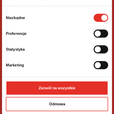
797 143 730
Wybór
biuro@motopatent.pl
Niezbędne
zgody
Ul. Cyprysowa 23B
Piętro 3 lok. 8
Preferencje
02-265 Warszawa
Statystyka
Marketing
Kategorie
Zezwól na wszystkie
Informacje
Szybkie linki
Odmowa