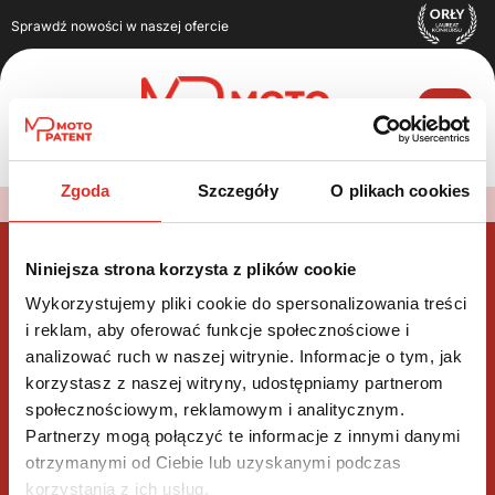
Sprawdź nowości w naszej ofercie
Zgoda
Szczegóły
O plikach cookies
MotoPatent
>
Niniejsza strona korzysta z plików cookie
Wykorzystujemy pliki cookie do spersonalizowania treści
i reklam, aby oferować funkcje społecznościowe i
analizować ruch w naszej witrynie. Informacje o tym, jak
korzystasz z naszej witryny, udostępniamy partnerom
społecznościowym, reklamowym i analitycznym.
Kompleksowe wsparcie w zakupie, finansowaniu i
Partnerzy mogą połączyć te informacje z innymi danymi
ubezpieczeniu samochodu – rzetelnie, przejrzyście, z myślą o
otrzymanymi od Ciebie lub uzyskanymi podczas
Twoim komforcie.
korzystania z ich usług.